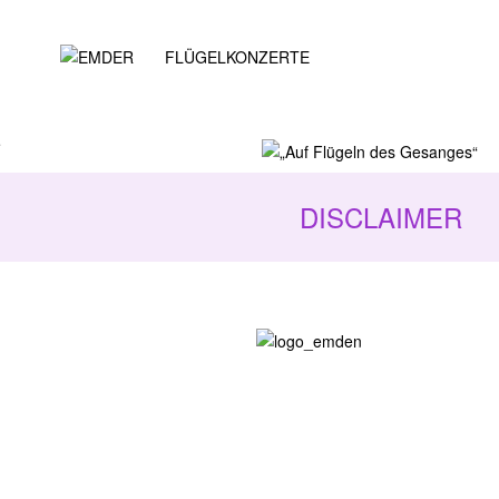
EMDER
F
LÜGEL
K
ONZERTE
„Auf Flügeln des Gesanges“
DISCLAIMER