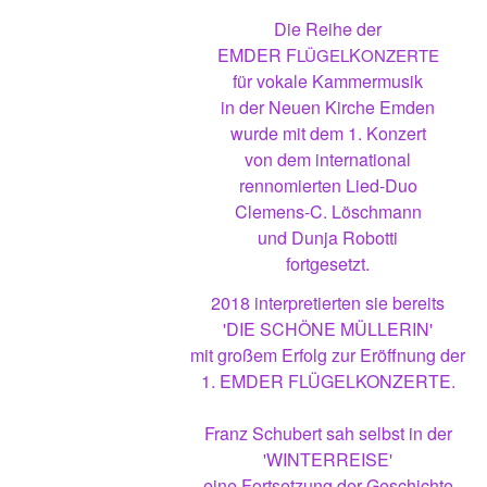
Die Reihe der
EMDER F
K
LÜGEL
ONZERTE
für vokale Kammermusik
in der Neuen Kirche Emden
wurde mit dem 1. Konzert
von dem international
rennomierten Lied-Duo
Clemens-C. Löschmann
und Dunja Robotti
fortgesetzt.
2018 interpretierten sie bereits
'DIE SCHÖNE MÜLLERIN'
mit großem Erfolg zur Eröffnung der
1. EMDER FLÜGELKONZERTE.
Franz Schubert sah selbst in der
'WINTERREISE'
eine Fortsetzung der Geschichte